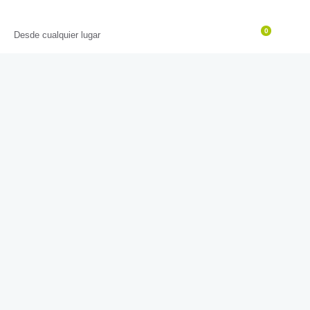
Entrena Online
0
Desde cualquier lugar
Tenemos grandes proyectos por
anunciar
Se está cocinando algo grande. Nuestra tienda está en
obras y pronto abrirá sus puertas.